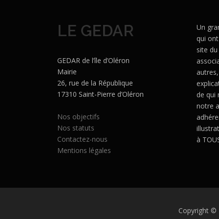
LE GEDAR
Un gra
qui ont
site du
GEDAR de l’île d’Oléron
associa
Mairie
autres,
26, rue de la République
explica
17310 Saint-Pierre d’Oléron
de qui
notre a
Nos objectifs
adhéren
Nos statuts
illustr
Contactez-nous
à TOUS
Mentions légales
Copyright ©