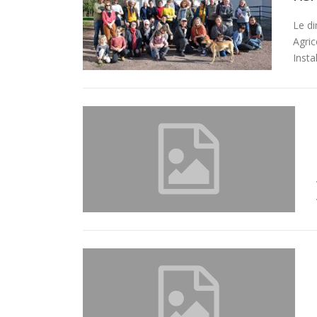
Le d
Agric
Insta