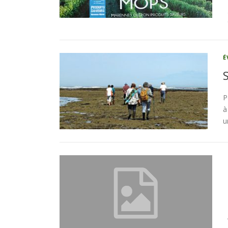
É
P
à
u