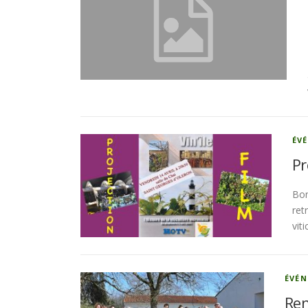
ÉV
Pr
Bon
ret
vit
ÉVÉ
Ren