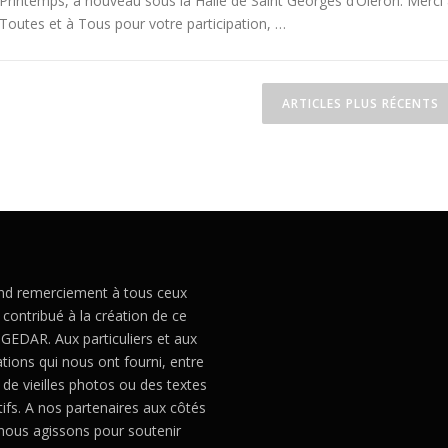
Printemps, à nouveau sous la Halle de Saint Georges d’Oléron. Merci
Toutes et à Tous pour votre participation, …
ARTICLES PLUS RÉCENTS
nd remerciement à tous ceux
 contribué à la création de ce
 GEDAR. Aux particuliers et aux
tions qui nous ont fourni, entre
 de vieilles photos ou des textes
tifs. A nos partenaires aux côtés
 nous agissons pour soutenir