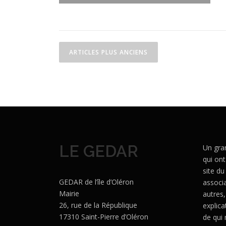
N
ARTICLES PLUS ANCIENS
a
v
i
g
a
LE GEDAR
Un gra
t
qui ont
i
site du
GEDAR de l’île d’Oléron
associa
o
Mairie
autres,
26, rue de la République
explica
n
17310 Saint-Pierre d’Oléron
de qui